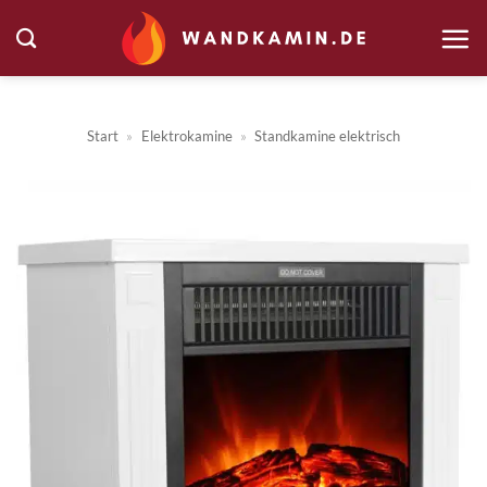
Zum
Inhalt
springen
Start
»
Elektrokamine
»
Standkamine elektrisch