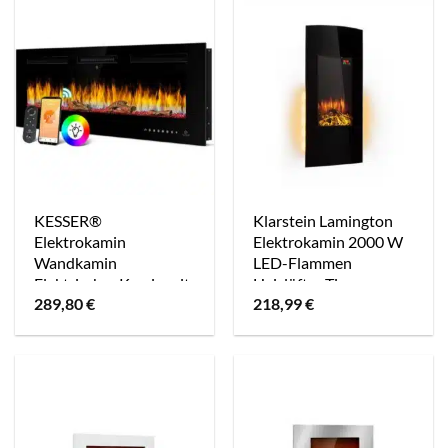
Kamin Standkamin
Wandkamin
KESSER®
Klarstein Lamington
Elektrokamin
Elektrokamin 2000 W
Wandkamin
LED-Flammen
Elektrischer Kamin mit
Heizlüfter Timer
289,80
€
218,99
€
Heizung 9 Farbmodi
Ambientelicht Schwarz
LED flammeneffekt,
900/1800 W
Kaminofen Wand und
einbaukamin
Wandmontage
Heizung App-Funktion