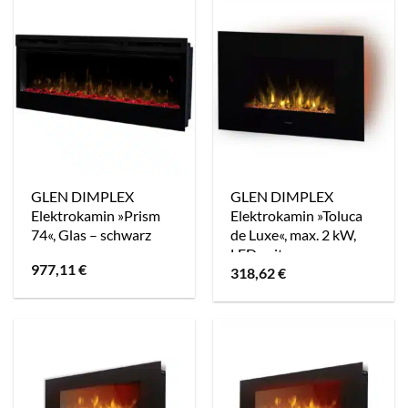
GLEN DIMPLEX
GLEN DIMPLEX
Elektrokamin »Prism
Elektrokamin »Toluca
74«, Glas – schwarz
de Luxe«, max. 2 kW,
LED, mit
977,11
€
318,62
€
Fernbedienung –
schwarz