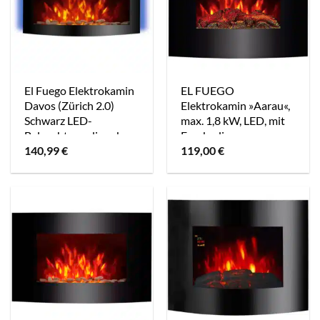
El Fuego Elektrokamin
EL FUEGO
Davos (Zürich 2.0)
Elektrokamin »Aarau«,
Schwarz LED-
max. 1,8 kW, LED, mit
Beleuchtung dimmbar
Fernbedienung,
140,99
€
119,00
€
2 kW
dimmbar – schwarz