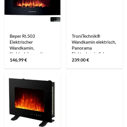
Beper RI.503
TroniTechnik®
Elektrischer
Wandkamin elektrisch,
Wandkamin,
Panorama
Stahlgehäuse mit
Elektrokamin Schwarz
146,99
€
239.00
€
gehärteter Glasfront &
mit LED
2 Heizstufen
Flammeneffekt,
900/1800W
Heizleistung, dimmbar,
App-Steuerung,
Fernbedienung, Timer,
Kristalle