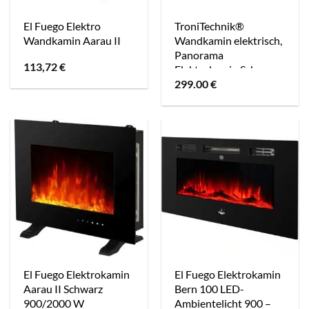
El Fuego Elektro
TroniTechnik®
Wandkamin Aarau II
Wandkamin elektrisch,
Panorama
113,72
€
Elektrokamin Schwarz
299.00
€
mit LED
Flammeneffekt,
900/1800W
Heizleistung, dimmbar,
App-Steuerung,
Fernbedienung, Timer,
Kristalle
El Fuego Elektrokamin
El Fuego Elektrokamin
Aarau II Schwarz
Bern 100 LED-
900/2000 W
Ambientelicht 900 –