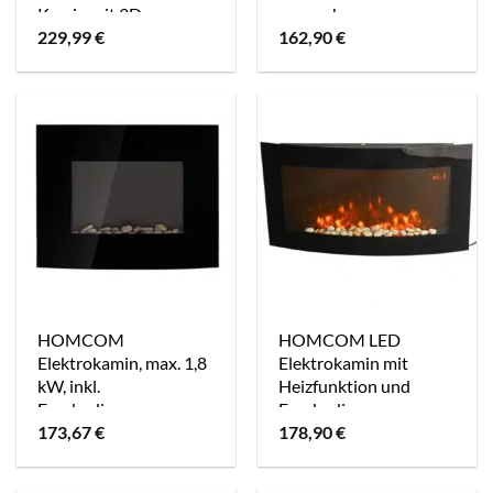
Kamin mit 3D-
cm – schwarz
229,99
€
162,90
€
Flammeneffekt,
1500W, 3J Garantie,
Timer (Weiß, 84.0 x
45.0 cm)
HOMCOM
HOMCOM LED
Elektrokamin, max. 1,8
Elektrokamin mit
kW, inkl.
Heizfunktion und
Fernbedienung,
Fernbedienungen
173,67
€
178,90
€
Heizfunktion –
schwarz 88,5 x 13,5 x
schwarz
56 cm (LxBxH)
Kaminofen elektrischer