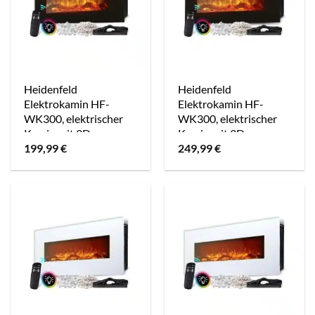
Heidenfeld
Heidenfeld
Elektrokamin HF-
Elektrokamin HF-
WK300, elektrischer
WK300, elektrischer
Kamin mit 3D-
Kamin mit 3D-
199,99
€
249,99
€
Flammeneffekt,
Flammeneffekt,
1500W, 3J Garantie,
1500W, 3J Garantie,
Timer (Schwarz, 107.0
Timer (Schwarz, 128.0
x 55.0 cm)
x 55.0 cm)