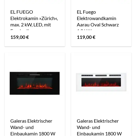
EL FUEGO
EL Fuego
Elektrokamin »Zürich«,
Elektrowandkamin
max. 2 kW, LED, mit
Aarau Oval Schwarz
Fernbedienung,
1,8 kW
159,00
€
119,00
€
dimmbar – schwarz
Galeras Elektrischer
Galeras Elektrischer
Wand- und
Wand- und
Einbaukamin 1800 W
Einbaukamin 1800 W