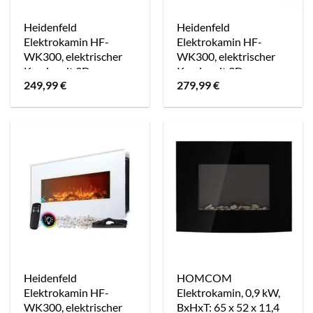
Heidenfeld
Heidenfeld
Elektrokamin HF-
Elektrokamin HF-
WK300, elektrischer
WK300, elektrischer
Kamin mit 3D-
Kamin mit 3D-
249,99
€
279,99
€
Flammeneffekt,
Flammeneffekt,
1500W, 3J Garantie,
1500W, 3J Garantie,
Timer (Weiß, 107.0 x
Timer (Weiß, 128.0 x
55.0 cm)
55.0 cm)
Heidenfeld
HOMCOM
Elektrokamin HF-
Elektrokamin, 0,9 kW,
WK300, elektrischer
BxHxT: 65 x 52 x 11,4