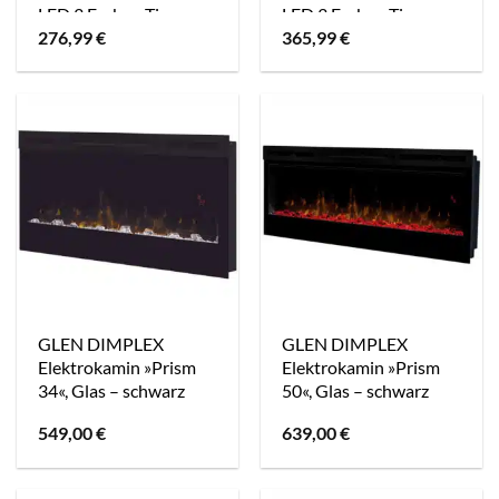
LED 3 Farben Timer
LED 3 Farben Timer
276,99
€
365,99
€
Schwarz
Weiß 127x47x13_cm
102x47x13_cm
GLEN DIMPLEX
GLEN DIMPLEX
Elektrokamin »Prism
Elektrokamin »Prism
34«, Glas – schwarz
50«, Glas – schwarz
549,00
€
639,00
€