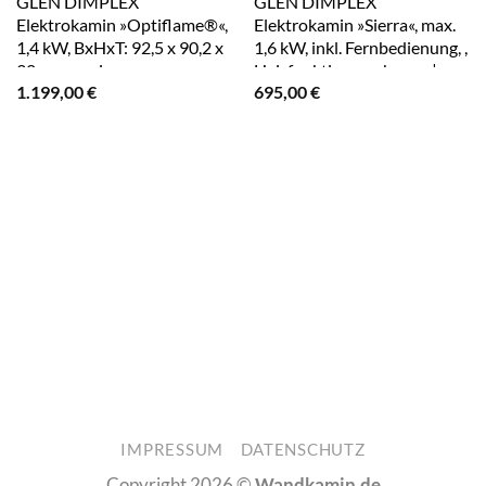
GLEN DIMPLEX
GLEN DIMPLEX
Elektrokamin »Optiflame®«,
Elektrokamin »Sierra«, max.
1,4 kW, BxHxT: 92,5 x 90,2 x
1,6 kW, inkl. Fernbedienung, ,
32 cm – weiss
Heizfunktion – schwarz |
1.199,00
€
695,00
€
grau
IMPRESSUM
DATENSCHUTZ
Copyright 2026 ©
Wandkamin.de