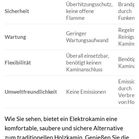
Überhitzungsschutz,
Brandge
Sicherheit
keine offene
durch
Flamme
Funkenfl
Regelmä
Geringer
Wartung
Reinigun
Wartungsaufwand
Kamins
Überall einsetzbar,
Benötigt
Flexibilität
benötigt keinen
Kaminans
Kaminanschluss
Emission
durch
Umweltfreundlichkeit
Keine Emissionen
Verbren
von Holz
Wie Sie sehen, bietet ein Elektrokamin eine
komfortable, saubere und sichere Alternative
zum traditionellen Holzkamin. Genießen Sie die