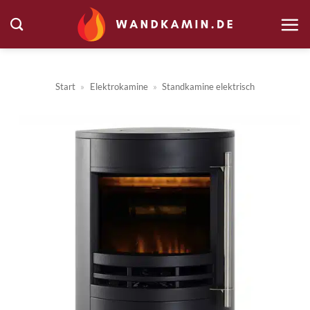
Zum
Inhalt
springen
Start
»
Elektrokamine
»
Standkamine elektrisch