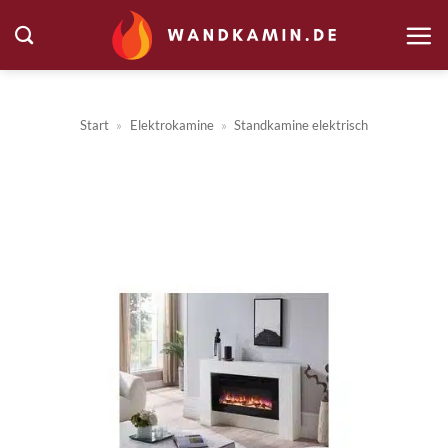
Zum
Inhalt
springen
Start
»
Elektrokamine
»
Standkamine elektrisch