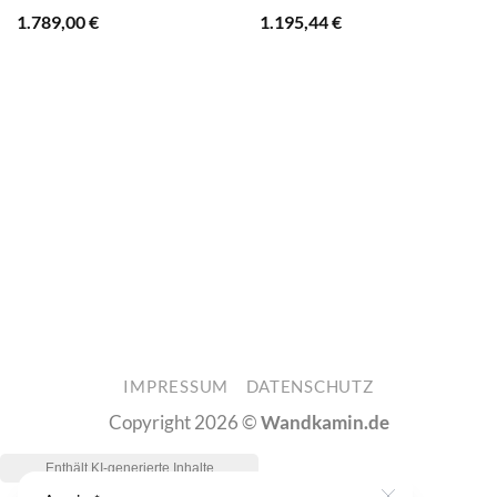
1.789,00
€
1.195,44
€
Flammeneffekt,
Heizfunktion – schwarz |
braun
IMPRESSUM
DATENSCHUTZ
Copyright 2026 ©
Wandkamin.de