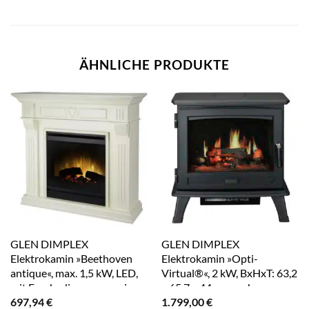
ÄHNLICHE PRODUKTE
GLEN DIMPLEX
GLEN DIMPLEX
Elektrokamin »Beethoven
Elektrokamin »Opti-
antique«, max. 1,5 kW, LED,
Virtual®«, 2 kW, BxHxT: 63,2
mit Fernbedienung – weiss
x 65,7 x 44 cm – schwarz
697,94
€
1.799,00
€