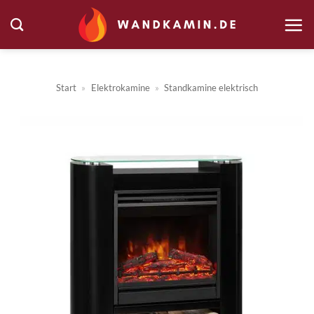
Zum
Inhalt
springen
Start
»
Elektrokamine
»
Standkamine elektrisch